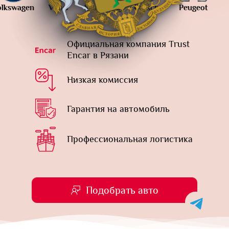
n
Volvo
SsangYong
Porsche
Peugeot
Audi
Официальная компания Trust
Encar в Рязани
Низкая комиссия
Гарантия на автомобиль
Профессиональная логистика
Подобрать авто