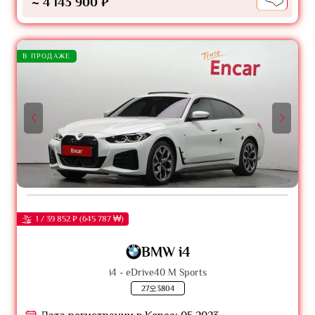
~ 4 143 900 ₽
В ПРОДАЖЕ
1 / 39 852 ₽ (645 787 ₩)
BMW i4
i4 - eDrive40 M Sports
27오3804